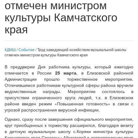
отмечен министром
культуры Камчатского
края
КДМШ
/
События
/ Труд заведующей хозяйством музыкальной школы
отмечен министром культуры Камчатского края
В преддверии Дня работника культуры, который ежегодно
отмечается в России
25 марта
, в Елизовской районной
Администрации прошло торжественное мероприятие.
Отличившимся работникам культурной сферы района вручили
ведомственные награды. Мероприятие состоялось в
присутствии ограниченного круга людей, т.к. в Елизовском
районе введен режим «Повышенная готовность» в связи с
угрозой распространения вирусной инфекции.
Однако, сразу после завершения официального мероприятия,
круг приобщенных к торжеству расширился, благодаря визиту
в детскую музыкальную школу с.Коряки министра культуры
Камчатского края Светланы Айгистовой в сопровождении врип